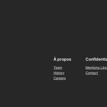
À propos
Confidentia
Team
Mentions Léga
History
Contact
Careers