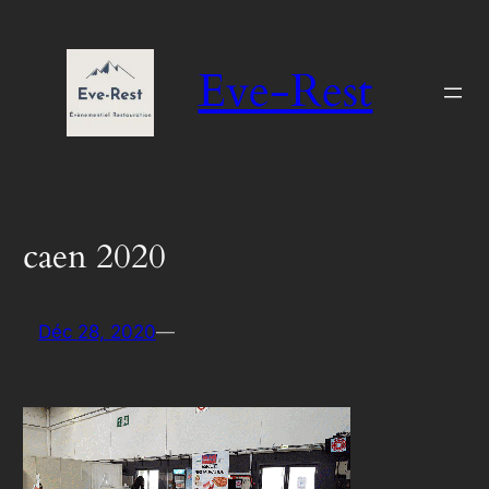
Aller
au
Eve-Rest
contenu
caen 2020
Déc 28, 2020
—