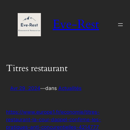
Aller
au
Eve-Rest
contenu
Titres restaurant
Avr 29, 2024
—
dans
Actualités
https://www.europe1.fr/economie/titres-
restaurant-la-cour-dappel-confirme-les-
pratiques-anti-concurentielles-4214777